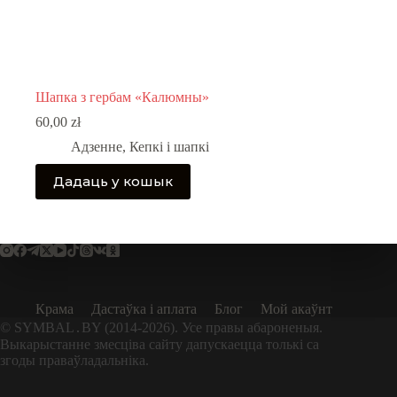
Шапка з гербам «Калюмны»
60,00
zł
Адзенне
,
Кепкі і шапкі
Дадаць у кошык
Крама
Дастаўка і аплата
Блог
Мой акаўнт
© SYMBAL․BY (2014-2026). Усе правы абароненыя.
Выкарыстанне змесціва сайту дапускаецца толькі са
згоды праваўладальніка.