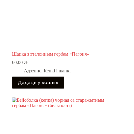
Шапка з эталонным гербам «Пагоня»
60,00
zł
Адзенне
,
Кепкі і шапкі
Дадаць у кошык