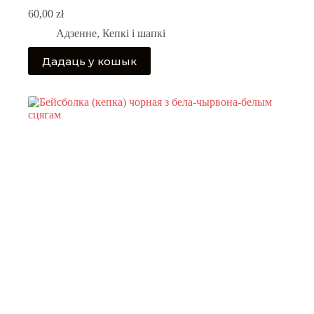
60,00
zł
Адзенне
,
Кепкі і шапкі
Дадаць у кошык