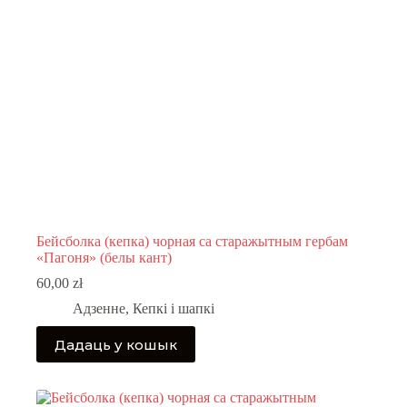
Бейсболка (кепка) чорная са старажытным гербам
«Пагоня» (белы кант)
60,00
zł
Адзенне
,
Кепкі і шапкі
Дадаць у кошык