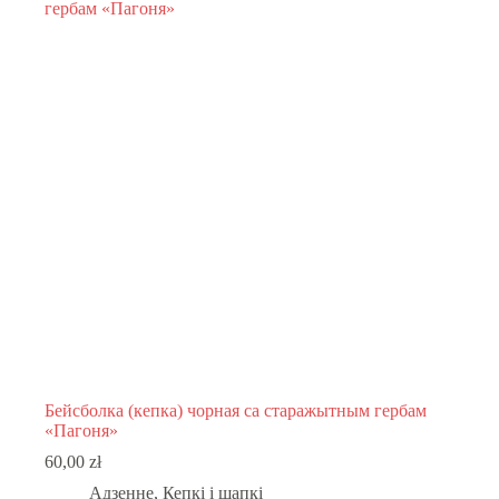
Бейсболка (кепка) чорная са старажытным гербам
«Пагоня»
60,00
zł
Адзенне
,
Кепкі і шапкі