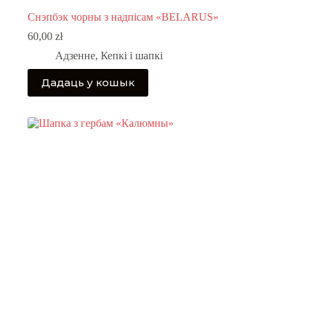
Снэпбэк чорны з надпісам «BELARUS»
60,00
zł
Адзенне
,
Кепкі і шапкі
Дадаць у кошык