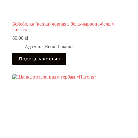
Бейсболка (кепка) чорная з бела-чырвона-белым
сцягам
60,00
zł
Адзенне
,
Кепкі і шапкі
Дадаць у кошык