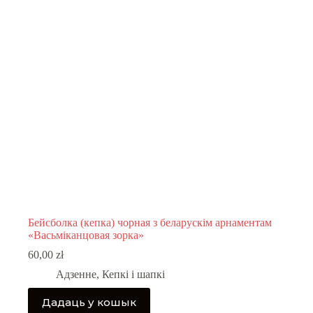
Бейсболка (кепка) чорная з беларускім арнаментам
«Васьміканцовая зорка»
60,00
zł
Адзенне
,
Кепкі і шапкі
Дадаць у кошык