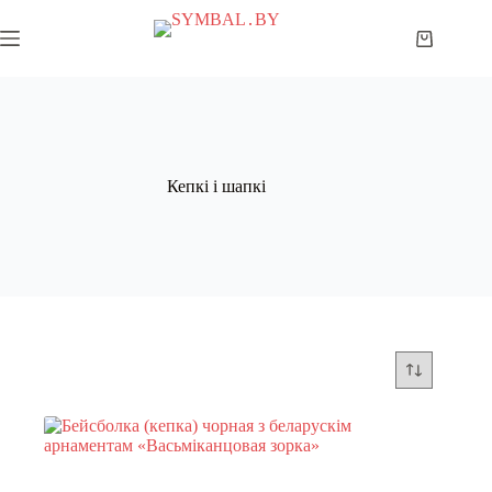
Skip
to
Shopping
content
cart
Кепкі і шапкі