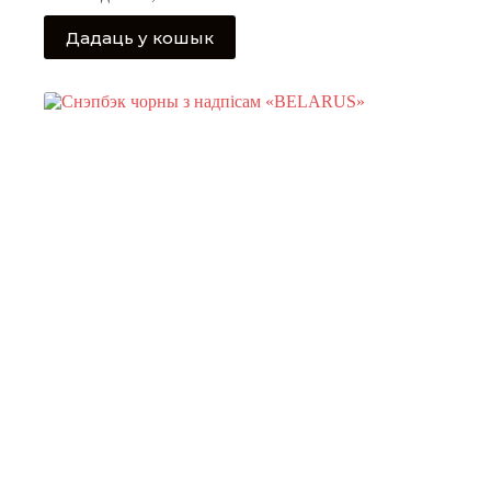
Дадаць у кошык