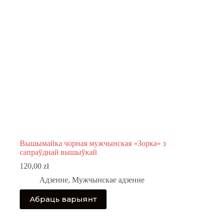
Вышымайка чорная мужчынская «Зорка» з
сапраўднай вышыўкай
120,00
zł
Адзенне
,
Мужчынскае адзенне
This
Абраць варыянт
product
has
multiple