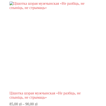
variants.
The
options
may
be
chosen
on
the
product
page
Цішотка шэрая мужчынская «Не разбіць, не
спыніць, не стрымаць»
Price
85,00
zł
–
90,00
zł