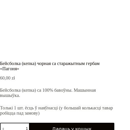
Бейсболка (кепка) чорная са старажытным гербам
«Пагоня»
60,00
zł
Бейсболка (кепка) са 100% бавоўны. Машынная
вышыўка.
Толькі 1 шт. ёсць ў наяўнасці (у большай колькасці тавар
робіцца пад замову)
Бейсболка
Дадаць у кошык
(кепка)