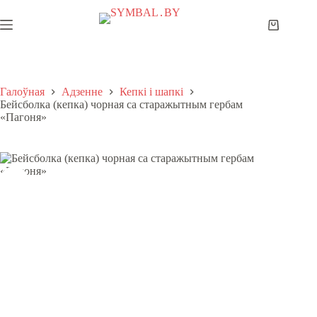
Skip
to
Shopping
content
cart
Галоўная
Адзенне
Кепкі і шапкі
Бейсболка (кепка) чорная са старажытным гербам
«Пагоня»