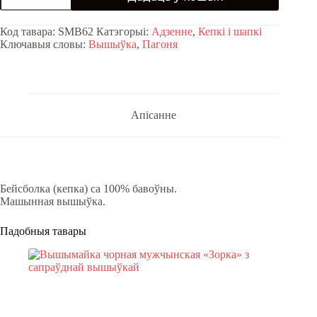
чорная
са
Код тавара:
SMB62
Катэгорыі:
Адзенне
,
Кепкі і шапкі
старажытным
Ключавыя словы:
Вышыўка
,
Пагоня
гербам
«Пагоня»
quantity
Апісанне
Бейсболка (кепка) са 100% бавоўны.
Машынная вышыўка.
Падобныя тавары