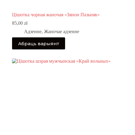
Цішотка чорная жаночая «Зянон Пазьняк»
85,00
zł
Адзенне
,
Жаночае адзенне
This
Абраць варыянт
product
has
multiple
variants.
The
options
may
be
chosen
on
the
product
page