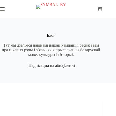
Skip
to
Shopping
content
cart
Блог
Тут мы дзелімся навінамі нашай кампаніі і расказваем
пра цікавыя рэчы і з’явы, якія прысвечаныя беларускай
мове, культуры і гісторыі.
Падпісацца на абнаўленні