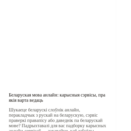
Беларуская мова анлайн: карысныя сэрвісы, пра
якія варта ведаць
Шукаеце беларускі слоўнік анлайн,
перакладчык з рускай на беларускую, сэрвіс
праверкі правапісу або даведнік па беларускай
мове? Падрыхтавалі для вас падборку карысных
анлайн-сервісаў — захавайце, каб заўсёды