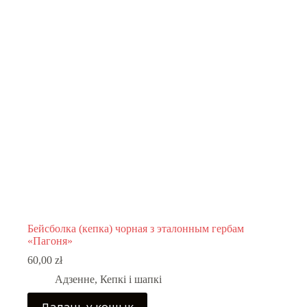
may
be
chosen
on
the
product
page
Бейсболка (кепка) чорная з эталонным гербам
«Пагоня»
60,00
zł
Адзенне
,
Кепкі і шапкі
Дадаць у кошык