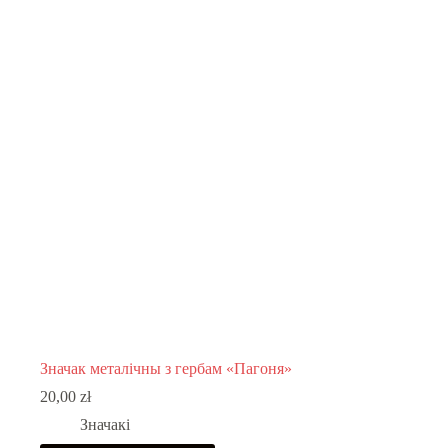
The
options
may
be
chosen
on
the
product
page
Значак металічны з гербам «Пагоня»
20,00
zł
Значакі