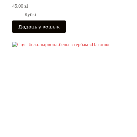
45,00
zł
Кубкі
Дадаць у кошык