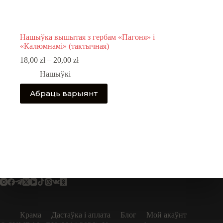
Нашыўка вышытая з гербам «Пагоня» і
«Калюмнамі» (тактычная)
Price
18,00
zł
–
20,00
zł
range:
Нашыўкі
18,00 zł
through
This
Абраць варыянт
20,00 zł
product
has
multiple
variants.
The
options
may
be
chosen
on
the
product
page
Крама
Дастаўка і аплата
Блог
Мой акаўнт