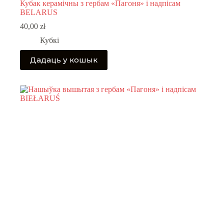
Кубак керамічны з гербам «Пагоня» і надпісам
BELARUS
40,00
zł
Кубкі
Дадаць у кошык