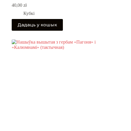
40,00
zł
Кубкі
Дадаць у кошык