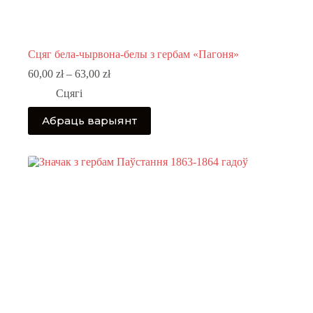
Сцяг бела-чырвона-белы з гербам «Пагоня»
Price
60,00
zł
–
63,00
zł
range:
Сцягі
60,00 zł
through
This
Абраць варыянт
63,00 zł
product
has
multiple
variants.
The
options
may
be
chosen
on
the
product
page