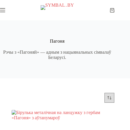
Skip
to
Shopping
content
cart
Пагоня
Рэчы з «Пагоняй» — адным з нацыянальных сімвалаў
Беларусі.