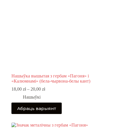
the
product
page
Нашыўка вышытая з гербам «Пагоня» і
«Калюмнамі» (бела-чырвона-белы кант)
Price
18,00
zł
–
20,00
zł
range:
Нашыўкі
18,00 zł
through
This
Абраць варыянт
20,00 zł
product
has
multiple
variants.