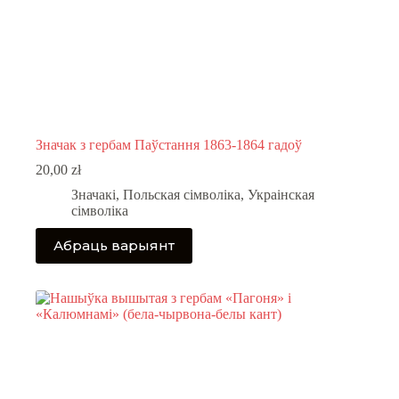
Значак з гербам Паўстання 1863-1864 гадоў
20,00
zł
Значакі
,
Польская сімволіка
,
Украінская
сімволіка
This
Абраць варыянт
product
has
multiple
variants.
The
options
may
be
chosen
on