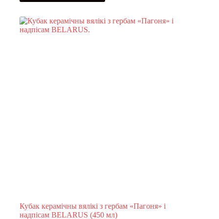
Кубак керамічны вялікі з гербам «Пагоня» і
надпісам BELARUS (450 мл)