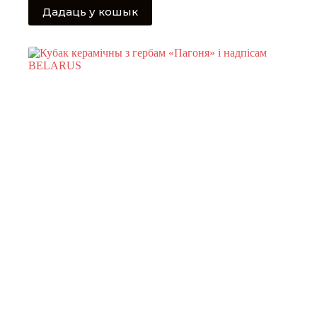
Дадаць у кошык