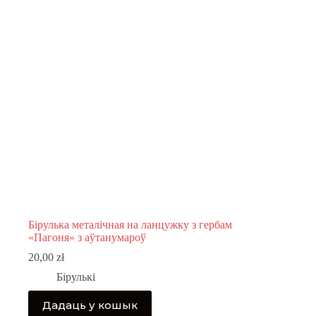
Бірулька металічная на ланцужку з гербам
«Пагоня» з аўтанумароў
20,00
zł
Бірулькі
Дадаць у кошык