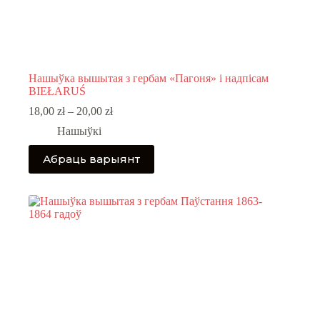
Нашыўка вышытая з гербам «Пагоня» і надпісам
BIEŁARUŚ
Price
18,00
zł
–
20,00
zł
range:
Нашыўкі
18,00 zł
through
This
Абраць варыянт
20,00 zł
product
has
multiple
variants.
The
options
may
be
chosen
on
the
product
page