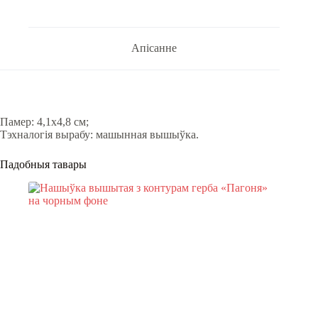
Апісанне
Памер: 4,1х4,8 см;
Тэхналогія вырабу: машынная вышыўка.
Падобныя тавары