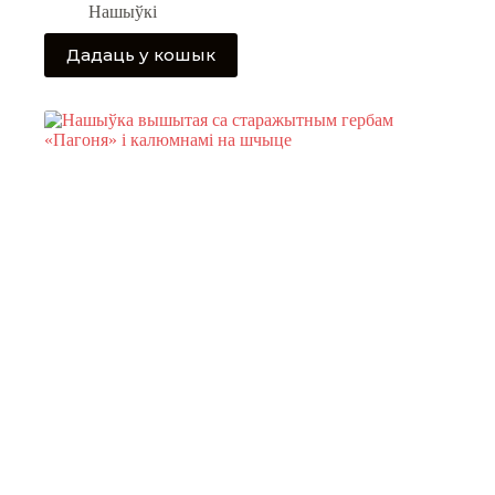
Нашыўкі
Дадаць у кошык