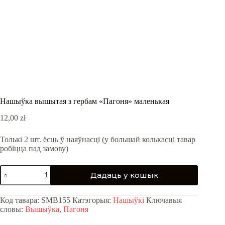
Нашыўка вышытая з гербам «Пагоня» маленькая
12,00
zł
Толькі 2 шт. ёсць ў наяўнасці (у большай колькасці тавар
робіцца пад замову)
Нашыўка
Дадаць у кошык
вышытая
з
гербам
Код тавара:
SMB155
Катэгорыя:
Нашыўкі
Ключавыя
«Пагоня»
словы:
Вышыўка
,
Пагоня
маленькая
quantity