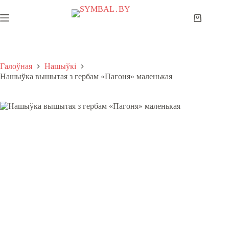
Skip
to
Shopping
content
cart
Галоўная
Нашыўкі
Нашыўка вышытая з гербам «Пагоня» маленькая