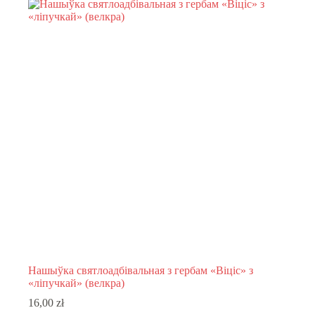
Нашыўка святлоадбівальная з гербам «Віціс» з
«ліпучкай» (велкра)
16,00
zł