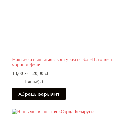
Нашыўка вышытая з контурам герба «Пагоня» на
чорным фоне
Price
18,00
zł
–
20,00
zł
range:
Нашыўкі
18,00 zł
through
This
Абраць варыянт
20,00 zł
product
has
multiple
variants.
The
options
may
be