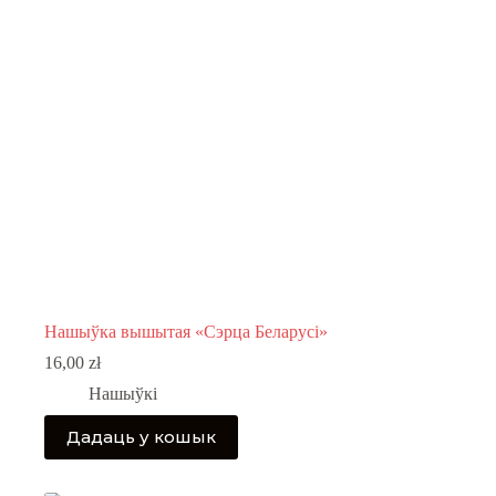
chosen
on
the
product
page
Нашыўка вышытая «Сэрца Беларусі»
16,00
zł
Нашыўкі
Дадаць у кошык