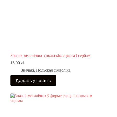
Значак металічны з польскім сцягам і гербам
16,00
zł
Значакі
,
Польская сімволіка
Дадаць у кошык