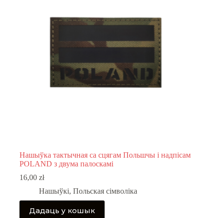
Нашыўка тактычная са сцягам Польшчы і надпісам
POLAND з двума палоскамі
16,00
zł
Нашыўкі
,
Польская сімволіка
Дадаць у кошык