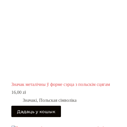
Значак металічны ў форме сэрца з польскім сцягам
16,00
zł
Значакі
,
Польская сімволіка
Дадаць у кошык