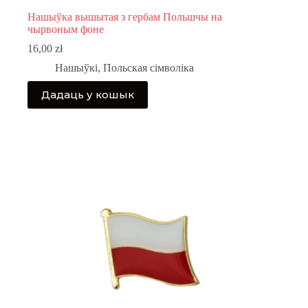
Нашыўка вышытая з гербам Польшчы на
чырвоным фоне
16,00
zł
Нашыўкі
,
Польская сімволіка
Дадаць у кошык