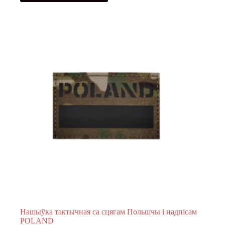
Нашыўка тактычная са сцягам Польшчы і надпісам
POLAND