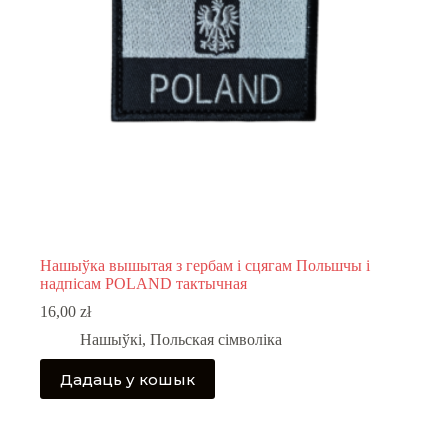
Нашыўка вышытая з гербам і сцягам Польшчы і
надпісам POLAND тактычная
16,00
zł
Нашыўкі
,
Польская сімволіка
Дадаць у кошык