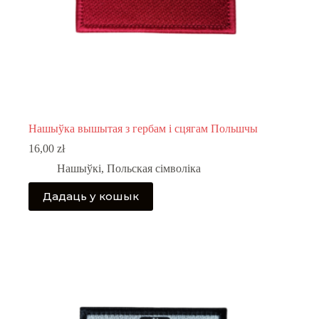
Нашыўка вышытая з гербам і сцягам Польшчы
16,00
zł
Нашыўкі
,
Польская сімволіка
Дадаць у кошык