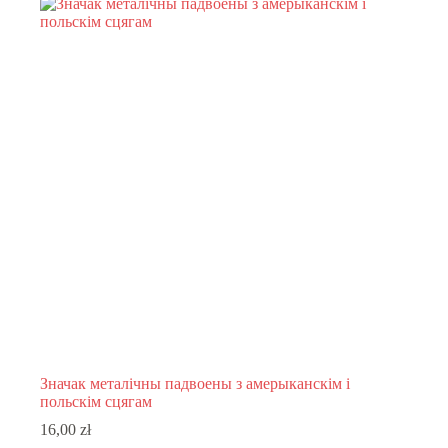
Значак металічны падвоены з амерыканскім і
польскім сцягам
16,00
zł