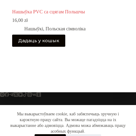
Нашыўка PVC са сцягам Польшчы
16,00
zł
Нашыўкі
,
Польская сімволіка
Дадаць у кошык
Мы выкарыстоўваем cookie, каб забяспечыць зручную і
Крама
Дастаўка і аплата
Блог
Мой акаўнт
карэктную працу сайта. Вы можаце пагадзіцца на іх
© SYMBAL․BY (2014-2026). Усе правы абароненыя.
выкарыстанне або адмовіцца. Адмова можа абмежаваць працу
Выкарыстанне змесціва сайту дапускаецца толькі са
асобных функцый.
згоды праваўладальніка.