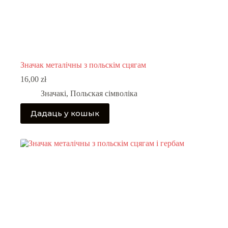
Значак металічны з польскім сцягам
16,00
zł
Значакі
,
Польская сімволіка
Дадаць у кошык