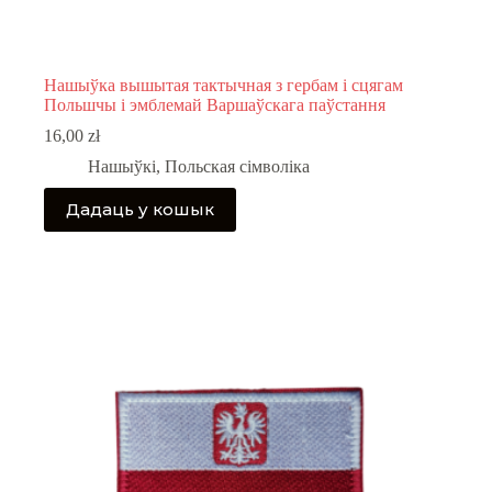
Нашыўка вышытая тактычная з гербам і сцягам
Польшчы і эмблемай Варшаўскага паўстання
16,00
zł
Нашыўкі
,
Польская сімволіка
Дадаць у кошык