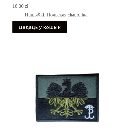
16,00
zł
Нашыўкі
,
Польская сімволіка
Дадаць у кошык