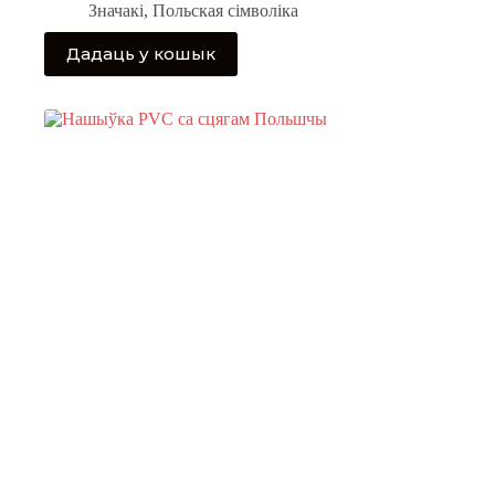
Значакі
,
Польская сімволіка
Дадаць у кошык