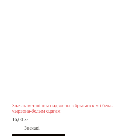
Значак металічны падвоены з брытанскім і бела-
чырвона-белым сцягам
16,00
zł
Значакі