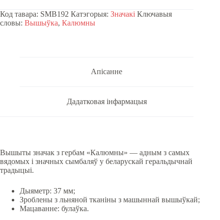
гербам
Код тавара:
SMB192
Катэгорыя:
Значакі
Ключавыя
«Калюмны»
словы:
Вышыўка
,
Калюмны
quantity
Апісанне
Дадатковая інфармацыя
Вышыты значак з гербам «Калюмны» — адным з самых
вядомых і значных сымбаляў у беларускай геральдычнай
традыцыі.
Дыяметр: 37 мм;
Зроблены з льняной тканіны з машыннай вышыўкай;
Мацаванне: булаўка.