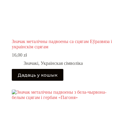
Значак металічны падвоены са сцягам Еўразвяза і
украінскім сцягам
16,00
zł
Значакі
,
Украінская сімволіка
Дадаць у кошык