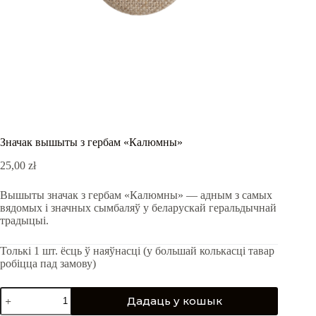
Значак вышыты з гербам «Калюмны»
25,00
zł
Вышыты значак з гербам «Калюмны» — адным з самых
вядомых і значных сымбаляў у беларускай геральдычнай
традыцыі.
Толькі 1 шт. ёсць ў наяўнасці (у большай колькасці тавар
робіцца пад замову)
Значак
Дадаць у кошык
вышыты
з