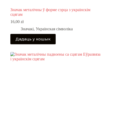
Значак металічны ў форме сэрца з украінскім
сцягам
16,00
zł
Значакі
,
Украінская сімволіка
Дадаць у кошык