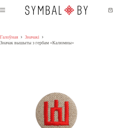
Skip
to
Shopping
content
cart
Галоўная
Значакі
Значак вышыты з гербам «Калюмны»