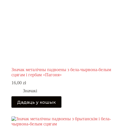
Значак металічны падвоены з бела-чырвона-белым
сцягам і гербам «Пагоня»
16,00
zł
Значакі
Дадаць у кошык