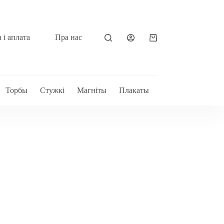
 і аплата
Пра нас
Shopping
cart
Торбы
Стужкі
Магніты
Плакаты
Ручнікі
Украінс