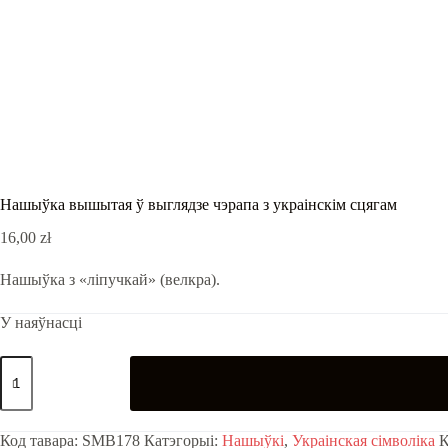
Нашыўка вышытая ў выглядзе чэрапа з украінскім сцягам
16,00
zł
Нашыўка з «ліпучкай» (велкра).
У наяўнасці
Нашыўка
вышытая
ў
выглядзе
чэрапа
Код тавара:
SMB178
Катэгорыі:
Нашыўкі
,
Украінская сімволіка
К
з