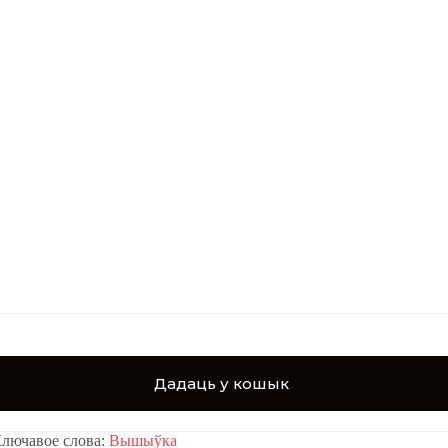
Дадаць у кошык
лючавое слова:
Вышыўка