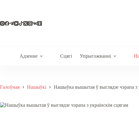
Skip
to
content
Адзенне
Сцягі
Упрыгожванні
Н
Галоўная
Нашыўкі
Нашыўка вышытая ў выглядзе чэрапа з 