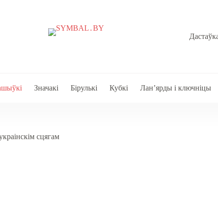
Дастаўка
ашыўкі
Значакі
Бірулькі
Кубкі
Лан’ярды і ключніцы
украінскім сцягам