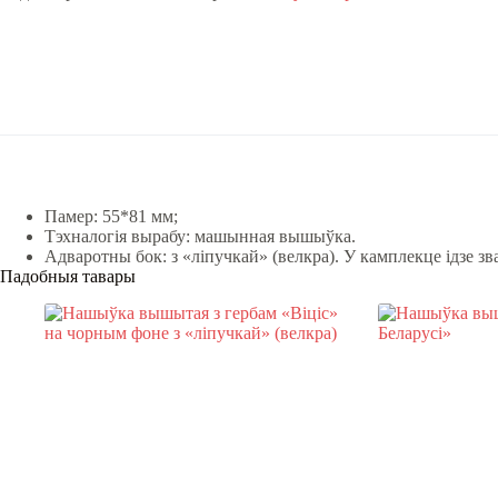
украінскім
сцягам
quantity
Памер: 55*81 мм;
Тэхналогія вырабу: машынная вышыўка.
Адваротны бок: з «ліпучкай» (велкра). У камплекце ідзе зва
Падобныя тавары